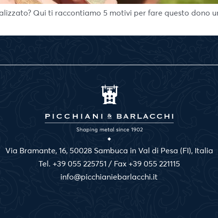
izzato? Qui ti raccontiamo 5 motivi per fare questo dono un
Via Bramante, 16, 50028 Sambuca in Val di Pesa (FI), Italia
Tel. +39 055 225751 / Fax +39 055 221115
info@picchianiebarlacchi.it