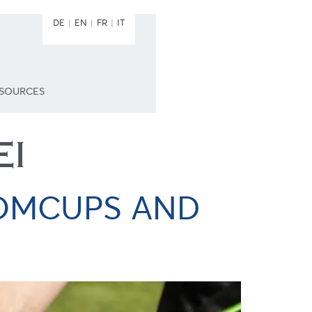
DE
EN
FR
IT
ESOURCES
EI
TOMCUPS AND